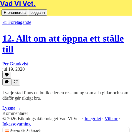
Vad Vi Vet.
Prenumerera
Logga in
📈 Företagande
12. Allt om att öppna ett ställe
till
Per Grankvist
jul 19, 2020
I varje stad finns en butik eller en restaurang som alla gillar och som
därför går riktigt bra.
Lyssna →
Kommentarer
© 2026 Bildningsaktiebolaget Vad Vi Vet.
·
Integritet
∙
Villkor
∙
Inkassovarning
Starta din Substack