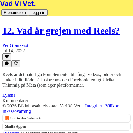
Vad Vi Vet.
Prenumerera
Logga in
12. Vad är grejen med Reels?
Per Grankvist
jul 14, 2022
Reels är det naturliga komplementet till långa videos, bilder och
länkar i ditt flöde på Instagram- och Facebook, enligt Ulrika
Thimmig på Meta (som äger plattformarna).
Lyssna →
Kommentarer
© 2026 Bildningsaktiebolaget Vad Vi Vet.
·
Integritet
∙
Villkor
∙
Inkassovarning
Starta din Substack
Skaffa Appen