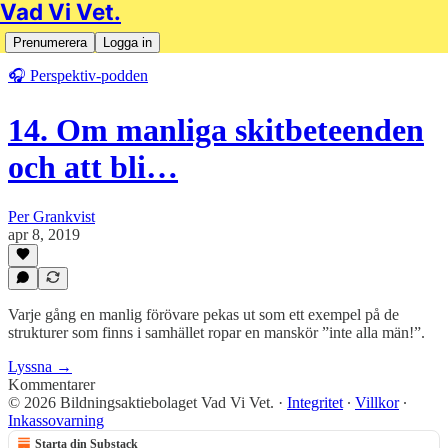
Vad Vi Vet.
Prenumerera
Logga in
🎧 Perspektiv-podden
14. Om manliga skitbeteenden
och att bli…
Per Grankvist
apr 8, 2019
Varje gång en manlig förövare pekas ut som ett exempel på de
strukturer som finns i samhället ropar en manskör ”inte alla män!”.
Lyssna →
Kommentarer
© 2026 Bildningsaktiebolaget Vad Vi Vet.
·
Integritet
∙
Villkor
∙
Inkassovarning
Starta din Substack