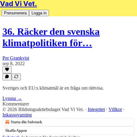
Vad Vi Vet.
Prenumerera
Logga in
36. Räcker den svenska
klimatpolitiken för…
Per Grankvist
sep 8, 2022
Sveriges och EU:s klimatmål är en fråga om rättvisa.
Lyssna →
Kommentarer
© 2026 Bildningsaktiebolaget Vad Vi Vet.
·
Integritet
∙
Villkor
∙
Inkassovarning
Starta din Substack
Skaffa Appen