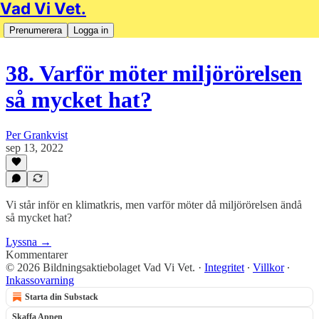
Vad Vi Vet.
Prenumerera
Logga in
38. Varför möter miljörörelsen
så mycket hat?
Per Grankvist
sep 13, 2022
Vi står inför en klimatkris, men varför möter då miljörörelsen ändå
så mycket hat?
Lyssna →
Kommentarer
© 2026 Bildningsaktiebolaget Vad Vi Vet.
·
Integritet
∙
Villkor
∙
Inkassovarning
Starta din Substack
Skaffa Appen