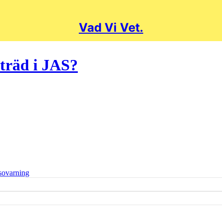
Vad Vi Vet.
träd i JAS?
sovarning