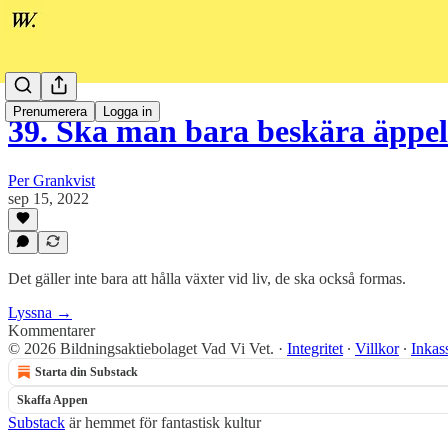
Prenumerera
Logga in
39. Ska man bara beskära äppel
Per Grankvist
sep 15, 2022
Det gäller inte bara att hålla växter vid liv, de ska också formas.
Lyssna →
Kommentarer
© 2026 Bildningsaktiebolaget Vad Vi Vet.
·
Integritet
∙
Villkor
∙
Inkas
Starta din Substack
Skaffa Appen
Substack
är hemmet för fantastisk kultur