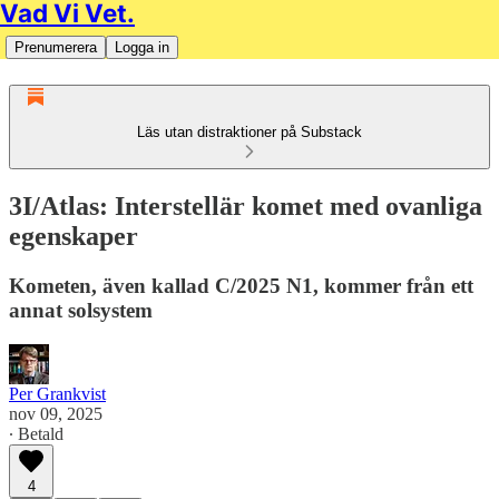
Vad Vi Vet.
Prenumerera
Logga in
Läs utan distraktioner på Substack
3I/Atlas: Interstellär komet med ovanliga
egenskaper
Kometen, även kallad C/2025 N1, kommer från ett
annat solsystem
Per Grankvist
nov 09, 2025
∙ Betald
4