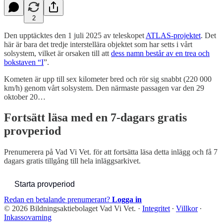
2
Den upptäcktes den 1 juli 2025 av teleskopet
ATLAS-projektet
. Det
här är bara det tredje interstellära objektet som har setts i vårt
solsystem, vilket är orsaken till att
dess namn består av en trea och
bokstaven “I
”.
Kometen är upp till sex kilometer bred och rör sig snabbt (220 000
km/h) genom vårt solsystem. Den närmaste passagen var den 29
oktober 20…
Fortsätt läsa med en 7-dagars gratis
provperiod
Prenumerera på
Vad Vi Vet.
för att fortsätta läsa detta inlägg och få 7
dagars gratis tillgång till hela inläggsarkivet.
Starta provperiod
Redan en betalande prenumerant?
Logga in
© 2026 Bildningsaktiebolaget Vad Vi Vet.
·
Integritet
∙
Villkor
∙
Inkassovarning