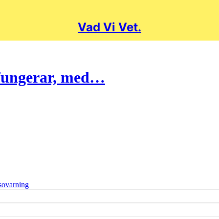
Vad Vi Vet.
 fungerar, med…
sovarning