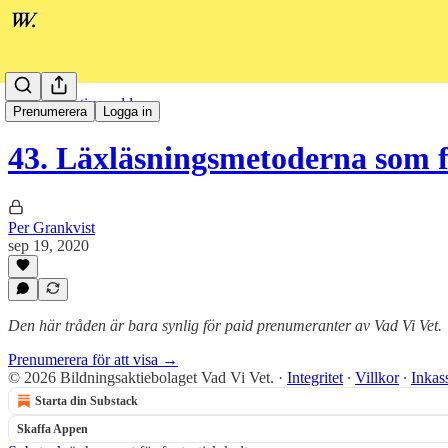
🎧 Perspektiv-podden
Prenumerera
Logga in
43. Läxläsningsmetoderna som
Per Grankvist
sep 19, 2020
Den här tråden är bara synlig för paid prenumeranter av Vad Vi Vet.
Prenumerera för att visa →
© 2026 Bildningsaktiebolaget Vad Vi Vet.
·
Integritet
∙
Villkor
∙
Inkas
Starta din Substack
Skaffa Appen