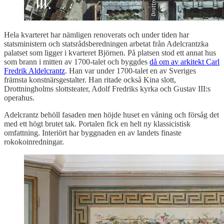
Hela kvarteret har nämligen renoverats och under tiden har
statsministern och statsrådsberedningen arbetat från Adelcrantzka
palatset som ligger i kvarteret Björnen. På platsen stod ett annat hus
som brann i mitten av 1700-talet och byggdes
då om av arkitekt Carl
Fredrik Aldelcrantz
. Han var under 1700-talet en av Sveriges
främsta konstnärsgestalter. Han ritade också Kina slott,
Drottningholms slottsteater, Adolf Fredriks kyrka och Gustav III:s
operahus.
Adelcrantz behöll fasaden men höjde huset en våning och försåg det
med ett högt brutet tak. Portalen fick en helt ny klassicistisk
omfattning. Interiört har byggnaden en av landets finaste
rokokoinredningar.