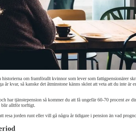
h historierna om framförallt kvinnor som lever som fattigpensionärer sk
a år kvar, så kanske det åtminstone känns skönt att veta att du inte är 
ge och har tjänstepension så kommer du att få ungefär 60-70 procent av di
ir alltför torftigt.
 resa jorden runt eller vill gå några år tidigare i pension än vad progno
eriod