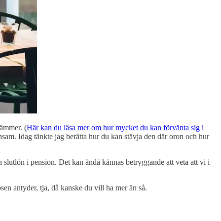
rämmer. (
Här kan du läsa mer om hur mycket du kan förvänta sig i
ensam. Idag tänkte jag berätta hur du kan stävja den där oron och hur
n slutlön i pension. Det kan ändå kännas betryggande att veta att vi i
sen antyder, tja, då kanske du vill ha mer än så.