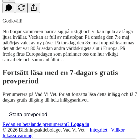
Godkväll!
Nu börjar sommaren närma sig på riktigt och vi kan njuta av långa
ljusa kvällar. Veckan är full av milstolpar. På onsdag den 7:e maj
påbörjas valet av ny påve. På torsdag den 8:e maj uppmärksammas
det att det var 80 år sedan andra världskrigets slut i Europa. På
fredag firas Europadagen som påminner oss om hur viktigt
samarbete och sammanhållni…
Fortsätt läsa med en 7-dagars gratis
provperiod
Prenumerera på
Vad Vi Vet.
för att fortsätta läsa detta inlägg och få 7
dagars gratis tillgång till hela inläggsarkivet.
Starta provperiod
Redan en betalande prenumerant?
Logga in
© 2026 Bildningsaktiebolaget Vad Vi Vet.
·
Integritet
∙
Villkor
∙
Inkassovarning