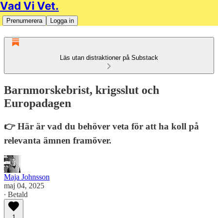
Vad Vi Vet.
Prenumerera
Logga in
Läs utan distraktioner på Substack
Barnmorskebrist, krigsslut och
Europadagen
👉 Här är vad du behöver veta för att ha koll på
relevanta ämnen framöver.
Maja Johnsson
maj 04, 2025
∙ Betald
1