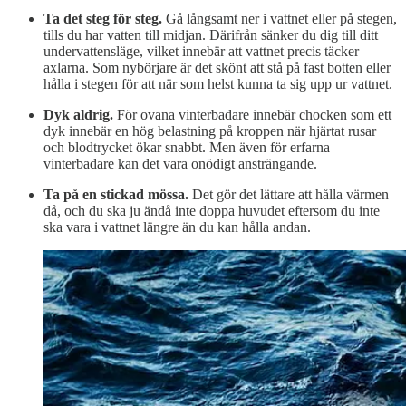
Ta det steg för steg.
Gå långsamt ner i vattnet eller på stegen,
tills du har vatten till midjan. Därifrån sänker du dig till ditt
undervattensläge, vilket innebär att vattnet precis täcker
axlarna. Som nybörjare är det skönt att stå på fast botten eller
hålla i stegen för att när som helst kunna ta sig upp ur vattnet.
Dyk aldrig.
För ovana vinterbadare innebär chocken som ett
dyk innebär en hög belastning på kroppen när hjärtat rusar
och blodtrycket ökar snabbt. Men även för erfarna
vinterbadare kan det vara onödigt ansträngande.
Ta på en stickad mössa.
Det gör det lättare att hålla värmen
då, och du ska ju ändå inte doppa huvudet eftersom du inte
ska vara i vattnet längre än du kan hålla andan.