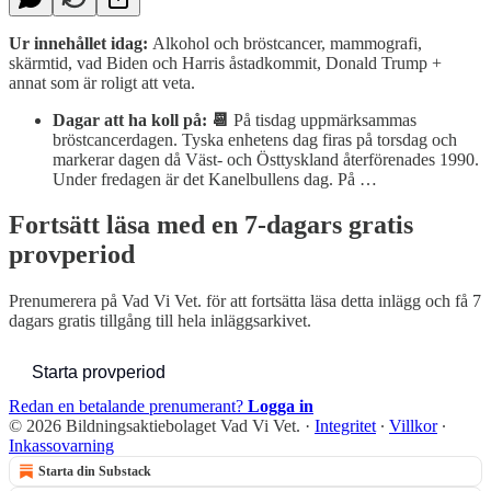
Ur innehållet idag:
Alkohol och bröstcancer, mammografi,
skärmtid, vad Biden och Harris åstadkommit, Donald Trump +
annat som är roligt att veta.
Dagar att ha koll på: 📆
På tisdag uppmärksammas
bröstcancerdagen. Tyska enhetens dag firas på torsdag och
markerar dagen då Väst- och Östtyskland återförenades 1990.
Under fredagen är det Kanelbullens dag. På …
Fortsätt läsa med en 7-dagars gratis
provperiod
Prenumerera på
Vad Vi Vet.
för att fortsätta läsa detta inlägg och få 7
dagars gratis tillgång till hela inläggsarkivet.
Starta provperiod
Redan en betalande prenumerant?
Logga in
© 2026 Bildningsaktiebolaget Vad Vi Vet.
·
Integritet
∙
Villkor
∙
Inkassovarning
Starta din Substack