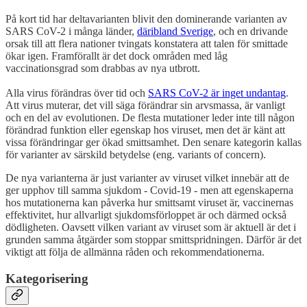
På kort tid har deltavarianten blivit den dominerande varianten av
SARS CoV-2 i många länder,
däribland Sverige
, och en drivande
orsak till att flera nationer tvingats konstatera att talen för smittade
ökar igen. Framförallt är det dock områden med låg
vaccinationsgrad som drabbas av nya utbrott.
Alla virus förändras över tid och
SARS CoV-2 är inget undantag
.
Att virus muterar, det vill säga förändrar sin arvsmassa, är vanligt
och en del av evolutionen. De flesta mutationer leder inte till någon
förändrad funktion eller egenskap hos viruset, men det är känt att
vissa förändringar ger ökad smittsamhet. Den senare kategorin kallas
för varianter av särskild betydelse (eng. variants of concern).
De nya varianterna är just varianter av viruset vilket innebär att de
ger upphov till samma sjukdom - Covid-19 - men att egenskaperna
hos mutationerna kan påverka hur smittsamt viruset är, vaccinernas
effektivitet, hur allvarligt sjukdomsförloppet är och därmed också
dödligheten. Oavsett vilken variant av viruset som är aktuell är det i
grunden samma åtgärder som stoppar smittspridningen. Därför är det
viktigt att följa de allmänna råden och rekommendationerna.
Kategorisering