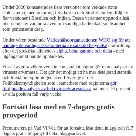
Under 2020 konstaterades flera versioner som verkade extra
smittsamma, med ursprung i Sydafrika och Storbritannien, följt av
fler versioner i Brasilien och Indien. Dessa varianter uppstod alltså
oberoende av varandra även om samtliga hade ökad smittsamhet
som gemensamt drag.
Under våren bestämde
Världshälsoorganisationen WHO sig för att
namnge de vanligaste varianterna av särskild betydelse
i turordning
efter det grekiska alfabetet -
alpha, beta, gamma och delta
- med
utgångspunkt när de upptäcktes.
För att avgöra vilken version som smittat någon gör man analyser av
virusets arvsmassa. Det gör det möjligt att ha mer detaljerad statistik
och förstå hur spridningen sker. I Sverige är det
Folkhälsomyndigheten som i samarbete med regionerna
gör
fördjupade analyser av hela virusets arvsmassa
på minst 10 procent
av alla positiva fall varje vecka.
Fortsätt läsa med en 7-dagars gratis
provperiod
Prenumerera på
Vad Vi Vet.
för att fortsätta läsa detta inlägg och få 7
dagars gratis tillgång till hela inläggsarkivet.