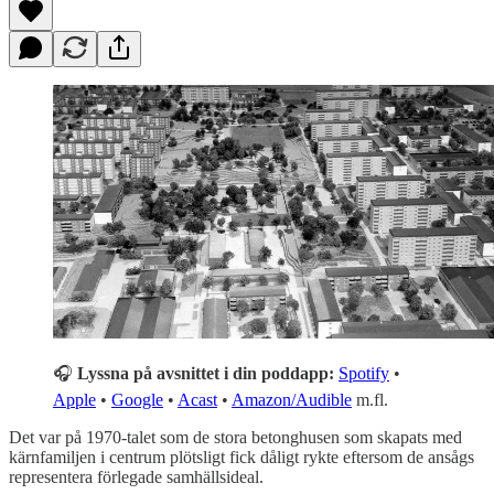
🎧
Lyssna på avsnittet i din poddapp:
Spotify
•
Apple
•
Google
•
Acast
•
Amazon/Audible
m.fl.
Det var på 1970-talet som de stora betonghusen som skapats med
kärnfamiljen i centrum plötsligt fick dåligt rykte eftersom de ansågs
representera förlegade samhällsideal.