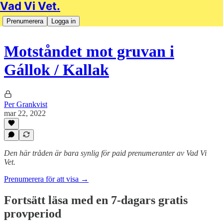
Vad Vi Vet.
Prenumerera
Logga in
Motståndet mot gruvan i
Gállok / Kallak
Per Grankvist
mar 22, 2022
Den här tråden är bara synlig för paid prenumeranter av Vad Vi
Vet.
Prenumerera för att visa →
Fortsätt läsa med en 7-dagars gratis
provperiod