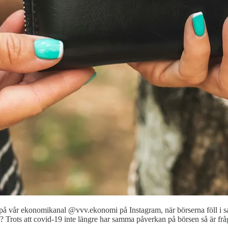
d på vår ekonomikanal @vvv.ekonomi på Instagram, när börserna föll i
der? Trots att covid-19 inte längre har samma påverkan på börsen så är f