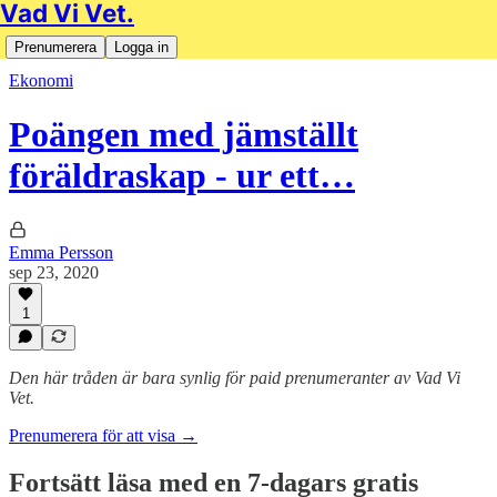
Vad Vi Vet.
Prenumerera
Logga in
Ekonomi
Poängen med jämställt
föräldraskap - ur ett…
Emma Persson
sep 23, 2020
1
Den här tråden är bara synlig för paid prenumeranter av Vad Vi
Vet.
Prenumerera för att visa →
Fortsätt läsa med en 7-dagars gratis