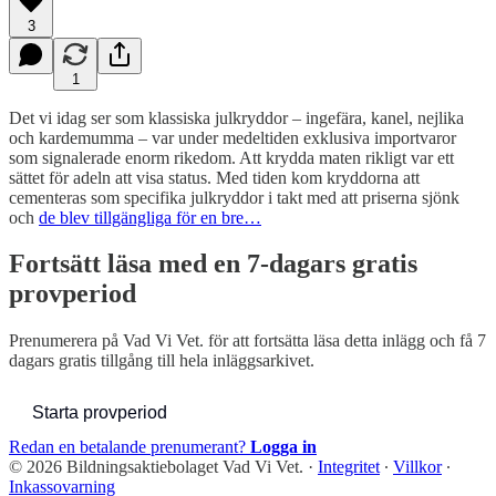
3
1
Det vi idag ser som klassiska julkryddor – ingefära, kanel, nejlika
och kardemumma – var under medeltiden exklusiva importvaror
som signalerade enorm rikedom. Att krydda maten rikligt var ett
sättet för adeln att visa status. Med tiden kom kryddorna att
cementeras som specifika julkryddor i takt med att priserna sjönk
och
de blev tillgängliga för en bre…
Fortsätt läsa med en 7-dagars gratis
provperiod
Prenumerera på
Vad Vi Vet.
för att fortsätta läsa detta inlägg och få 7
dagars gratis tillgång till hela inläggsarkivet.
Starta provperiod
Redan en betalande prenumerant?
Logga in
© 2026 Bildningsaktiebolaget Vad Vi Vet.
·
Integritet
∙
Villkor
∙
Inkassovarning