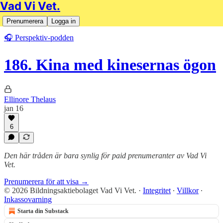
Vad Vi Vet.
Prenumerera
Logga in
🎧 Perspektiv-podden
186. Kina med kinesernas ögon
Ellinore Thelaus
jan 16
6
Den här tråden är bara synlig för paid prenumeranter av Vad Vi
Vet.
Prenumerera för att visa →
© 2026 Bildningsaktiebolaget Vad Vi Vet.
·
Integritet
∙
Villkor
∙
Inkassovarning
Starta din Substack