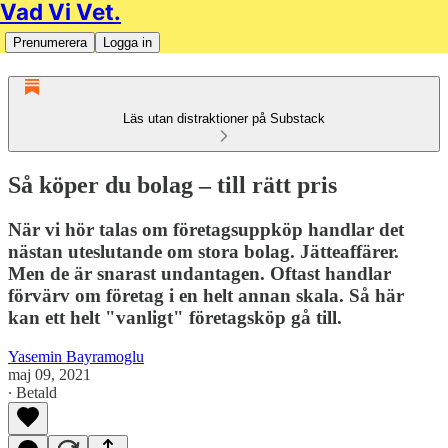
Vad Vi Vet.
Prenumerera
Logga in
Läs utan distraktioner på Substack
Så köper du bolag – till rätt pris
När vi hör talas om företagsuppköp handlar det
nästan uteslutande om stora bolag. Jätteaffärer.
Men de är snarast undantagen. Oftast handlar
förvärv om företag i en helt annan skala. Så här
kan ett helt "vanligt" företagsköp gå till.
Yasemin Bayramoglu
maj 09, 2021
∙ Betald