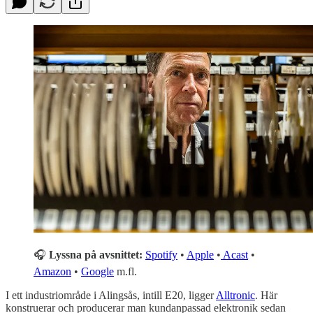
🎧
Lyssna på avsnittet:
Spotify
•
Apple
•
Acast
•
Amazon
•
Google
m.fl.
I ett industriområde i Alingsås, intill E20, ligger
Alltronic
. Här
konstruerar och producerar man kundanpassad elektronik sedan