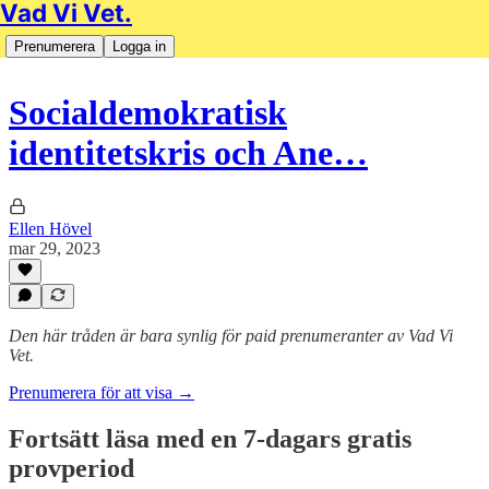
Vad Vi Vet.
Prenumerera
Logga in
Socialdemokratisk
identitetskris och Ane…
Ellen Hövel
mar 29, 2023
Den här tråden är bara synlig för paid prenumeranter av Vad Vi
Vet.
Prenumerera för att visa →
Fortsätt läsa med en 7-dagars gratis
provperiod