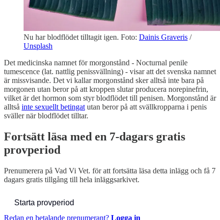
Nu har blodflödet tilltagit igen. Foto:
Dainis Graveris
/
Unsplash
Det medicinska namnet för morgonstånd - Nocturnal penile
tumescence (lat. nattlig penissvällning) - visar att det svenska namnet
är missvisande. Det vi kallar morgonstånd sker alltså inte bara på
morgonen utan beror på att kroppen slutar producera norepinefrin,
vilket är det hormon som styr blodflödet till penisen. Morgonstånd är
alltså
inte sexuellt betingat
utan beror på att svällkropparna i penis
sväller när blodflödet tilltar.
Fortsätt läsa med en 7-dagars gratis
provperiod
Prenumerera på
Vad Vi Vet.
för att fortsätta läsa detta inlägg och få 7
dagars gratis tillgång till hela inläggsarkivet.
Starta provperiod
Redan en betalande prenumerant?
Logga in