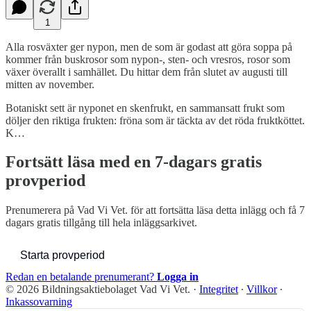
1
Alla rosväxter ger nypon, men de som är godast att göra soppa på
kommer från buskrosor som nypon-, sten- och vresros, rosor som
växer överallt i samhället. Du hittar dem från slutet av augusti till
mitten av november.
Botaniskt sett är nyponet en skenfrukt, en sammansatt frukt som
döljer den riktiga frukten: fröna som är täckta av det röda fruktköttet.
K…
Fortsätt läsa med en 7-dagars gratis
provperiod
Prenumerera på
Vad Vi Vet.
för att fortsätta läsa detta inlägg och få 7
dagars gratis tillgång till hela inläggsarkivet.
Starta provperiod
Redan en betalande prenumerant?
Logga in
© 2026 Bildningsaktiebolaget Vad Vi Vet.
·
Integritet
∙
Villkor
∙
Inkassovarning