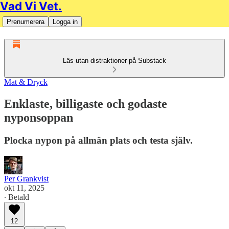
Vad Vi Vet.
Prenumerera
Logga in
Läs utan distraktioner på Substack
Mat & Dryck
Enklaste, billigaste och godaste
nyponsoppan
Plocka nypon på allmän plats och testa själv.
Per Grankvist
okt 11, 2025
∙ Betald
12