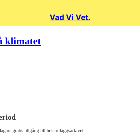
Vad Vi Vet.
å klimatet
eriod
dagars gratis tillgång till hela inläggsarkivet.