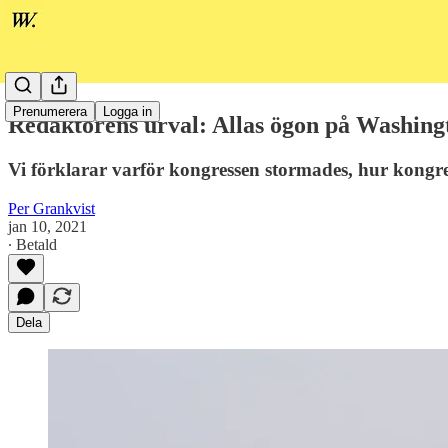
Prenumerera
Logga in
Redaktörens urval: Allas ögon på Washing
Vi förklarar varför kongressen stormades, hur kongre
Per Grankvist
jan 10, 2021
∙ Betald
Dela