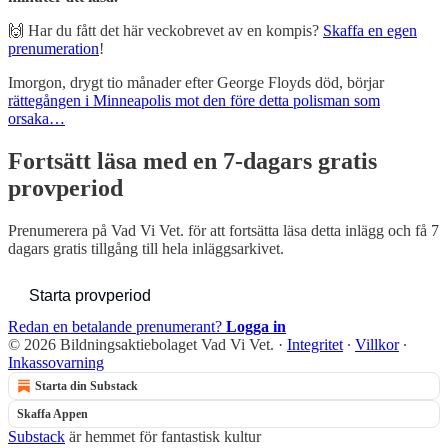
🙌 Har du fått det här veckobrevet av en kompis?
Skaffa en egen
prenumeration
!
Imorgon, drygt tio månader efter George Floyds död, börjar
rättegången i Minneapolis mot den före detta polisman som
orsaka…
Fortsätt läsa med en 7-dagars gratis
provperiod
Prenumerera på
Vad Vi Vet.
för att fortsätta läsa detta inlägg och få 7
dagars gratis tillgång till hela inläggsarkivet.
Starta provperiod
Redan en betalande prenumerant?
Logga in
© 2026 Bildningsaktiebolaget Vad Vi Vet.
·
Integritet
∙
Villkor
∙
Inkassovarning
Starta din Substack
Skaffa Appen
Substack
är hemmet för fantastisk kultur