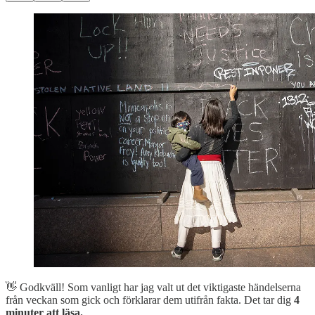
‌👋 Godkväll! Som vanligt har jag valt ut det viktigaste händelserna
från veckan som gick och förklarar dem utifrån fakta. Det tar dig
4
minuter att läsa.