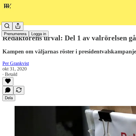
Prenumerera
Logga in
Redaktörens urval: Del 1 av valrörelsen går
Kampen om väljarnas röster i presidentvalskampanjen 
Per Grankvist
okt 31, 2020
∙ Betald
Dela