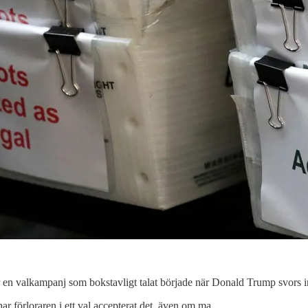
ör en valkampanj som bokstavligt talat började när Donald Trump svors i
 har förloraren i ett val accepterat det, även om ma…