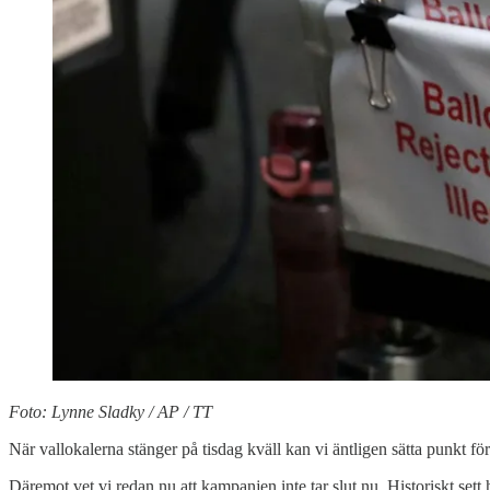
Foto: Lynne Sladky / AP / TT
När vallokalerna stänger på tisdag kväll kan vi äntligen sätta punkt f
Däremot vet vi redan nu att kampanjen inte tar slut nu. Historiskt sett