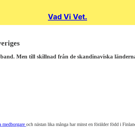
Vad Vi Vet.
veriges
 band. Men till skillnad från de skandinaviska ländern
ska medborgare
och nästan lika många har minst en förälder född i Finlan