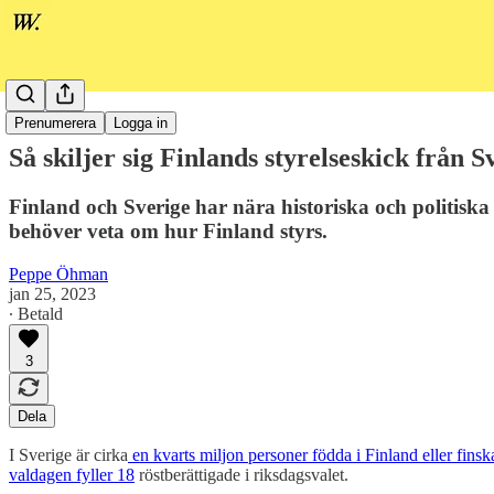
Politik
Prenumerera
Logga in
Så skiljer sig Finlands styrelseskick från S
Finland och Sverige har nära historiska och politiska
behöver veta om hur Finland styrs.
Peppe Öhman
jan 25, 2023
∙ Betald
3
Dela
I Sverige är cirka
en kvarts miljon personer födda i Finland eller fin
valdagen fyller 18
röstberättigade i riksdagsvalet.