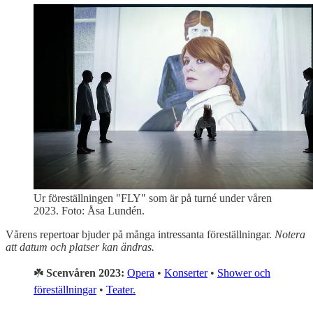
Ur föreställningen "FLY" som är på turné under våren
2023. Foto: Åsa Lundén.
Vårens repertoar bjuder på många intressanta föreställningar.
Notera
att datum och platser kan ändras.
☘️
Scenvåren 2023:
Opera
•
Konserter
•
Shower och
föreställningar
•
Teater.