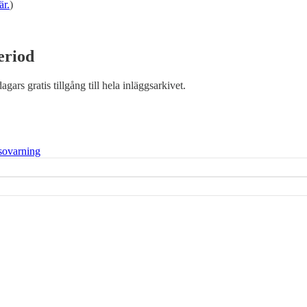
är.
)
eriod
dagars gratis tillgång till hela inläggsarkivet.
sovarning