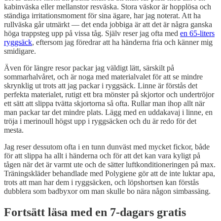
kabinväska eller mellanstor resväska. Stora väskor är hopplösa och
ständiga irritationsmoment för sina ägare, har jag noterat. Att ha
rullväska går utmärkt — det enda jobbiga är att det är några ganska
höga trappsteg upp på vissa tåg. Själv reser jag ofta med
en 65-liters
ryggsäck
, eftersom jag föredrar att ha händerna fria och känner mig
smidigare.
Även för längre resor packar jag väldigt lätt, särskilt på
sommarhalvåret, och är noga med materialvalet för att se mindre
skrynklig ut trots att jag packar i ryggsäck. Linne är förstås det
perfekta materialet, rutigt ett bra mönster på skjortor och undertröjor
ett sätt att slippa tvätta skjortorna så ofta. Rullar man ihop allt när
man packar tar det mindre plats. Lägg med en uddakavaj i linne, en
tröja i merinoull högst upp i ryggsäcken och du är redo för det
mesta.
Jag reser dessutom ofta i en tunn dunväst med mycket fickor, både
för att slippa ha allt i händerna och för att det kan vara kyligt på
tågen när det är varmt ute och de sätter luftkonditioneringen på max.
Träningskläder behandlade med Polygiene gör att de inte luktar apa,
trots att man har dem i ryggsäcken, och löpshortsen kan förstås
dubblera som badbyxor om man skulle bo nära någon simbassäng.
Fortsätt läsa med en 7-dagars gratis