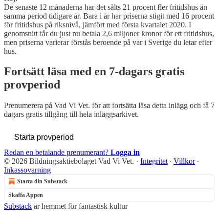
De senaste 12 månaderna har det sålts 21 procent fler fritidshus än
samma period tidigare år. Bara i år har priserna stigit med 16 procent
för fritidshus på riksnivå, jämfört med första kvartalet 2020. I
genomsnitt får du just nu betala 2,6 miljoner kronor för ett fritidshus,
men priserna varierar förstås beroende på var i Sverige du letar efter
hus.
Fortsätt läsa med en 7-dagars gratis
provperiod
Prenumerera på
Vad Vi Vet.
för att fortsätta läsa detta inlägg och få 7
dagars gratis tillgång till hela inläggsarkivet.
Starta provperiod
Redan en betalande prenumerant?
Logga in
© 2026 Bildningsaktiebolaget Vad Vi Vet.
·
Integritet
∙
Villkor
∙
Inkassovarning
Starta din Substack
Skaffa Appen
Substack
är hemmet för fantastisk kultur