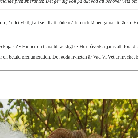
alande prenumeranter. Det ger dig koll på allt vad du behöver veta om 
, är det viktigt att se till att både må bra och få pengarna att räcka. Hu
ckligast? • Hinner du tjäna tillräckligt? • Hur påverkar jämställt föräl
er en betald prenumeration. Det goda nyheten är Vad Vi Vet är mycket bi