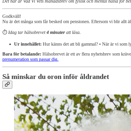
Det här är Vad Vi Vets månadsbrev om fysisk och mental hälsa för bet
Godkväll!
Nu är det många som får besked om pensionen. Eftersom vi blir allt äldre
⏱️
Idag tar hälsobrevet
4
minuter
att läsa.
Ur innehållet:
Hur känns det att bli gammal? • När är vi som ly
Bara för betalande:
Hälsobrevet är ett av flera nyhetsbrev som kräv
prenumeration som passar dig.
Så minskar du oron inför åldrandet