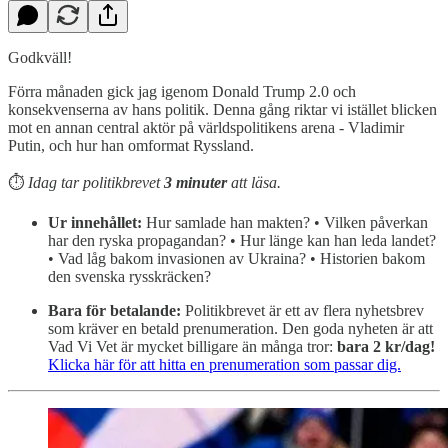
Godkväll!
Förra månaden gick jag igenom Donald Trump 2.0 och
konsekvenserna av hans politik. Denna gång riktar vi istället blicken
mot en annan central aktör på världspolitikens arena - Vladimir
Putin, och hur han omformat Ryssland.
⏱️
Idag tar politikbrevet
3
minuter
att läsa.
Ur innehållet:
Hur samlade han makten? • Vilken påverkan
har den ryska propagandan? • Hur länge kan han leda landet?
• Vad låg bakom invasionen av Ukraina? • Historien bakom
den svenska rysskräcken?
Bara för betalande:
Politikbrevet är ett av flera nyhetsbrev
som kräver en betald prenumeration. Den goda nyheten är att
Vad Vi Vet är mycket billigare än många tror:
bara 2 kr/dag!
Klicka här för att hitta en prenumeration som passar dig.