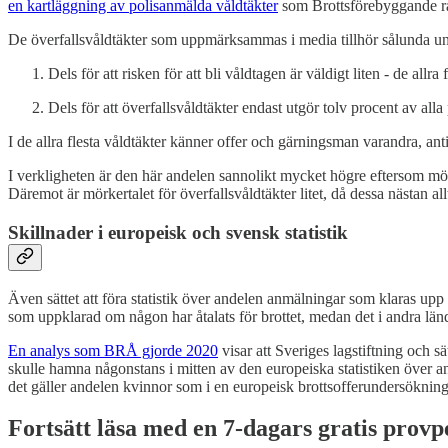
en kartläggning av polisanmälda våldtäkter
som Brottsförebyggande r
De överfallsvåldtäkter som uppmärksammas i media tillhör sålunda und
Dels för att risken för att bli våldtagen är väldigt liten - de all
Dels för att överfallsvåldtäkter endast utgör tolv procent av alla
I de allra flesta våldtäkter känner offer och gärningsman varandra, anting
I verkligheten är den här andelen sannolikt mycket högre eftersom mörke
Däremot är mörkertalet för överfallsvåldtäkter litet, då dessa nästan al
Skillnader i europeisk och svensk statistik
Även sättet att föra statistik över andelen anmälningar som klaras upp 
som uppklarad om någon har åtalats för brottet, medan det i andra länd
En analys som BRÅ gjorde 2020
visar att Sveriges lagstiftning och s
skulle hamna någonstans i mitten av den europeiska statistiken över an
det gäller andelen kvinnor som i en europeisk brottsofferundersökning 
Fortsätt läsa med en 7-dagars gratis provp