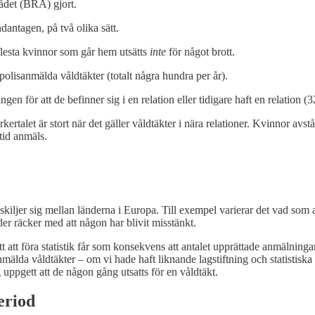
ådet (BRÅ) gjort.
antagen, på två olika sätt.
ra flesta kvinnor som går hem utsätts
inte
för något brott.
 polisanmälda våldtäkter (totalt några hundra per år).
en för att de befinner sig i en relation eller tidigare haft en relation (3
rtalet är stort när det gäller våldtäkter i nära relationer. Kvinnor avst
ltid anmäls.
skiljer sig mellan länderna i Europa. Till exempel varierar det vad som 
er räcker med att någon har blivit misstänkt.
ätt att föra statistik får som konsekvens att antalet upprättade anmälning
mälda våldtäkter – om vi hade haft liknande lagstiftning och statistiska
uppgett att de någon gång utsatts för en våldtäkt.
eriod