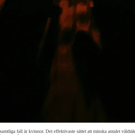
amtliga fall är kvinnor. Det effektivaste sättet att minska antalet våldtäk