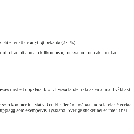
2 %) eller att de är ytligt bekanta (27 %.)
år ofta från att anmäla killkompisar, pojkvänner och äkta makar.⁠
avses med ett uppklarat brott. I vissa länder räknas en anmäld våldtäkt
ar som kommer in i statistiken blir fler än i många andra länder. Sverige
 upplägg som exempelvis Tyskland. Sverige sticker heller inte ut när