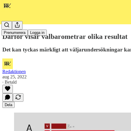
Prenumerera
Logga in
Därför visar valbarometrar olika resultat
Det kan tyckas märkligt att väljarundersökningar kan 
Redaktionen
aug 25, 2022
∙ Betald
Dela