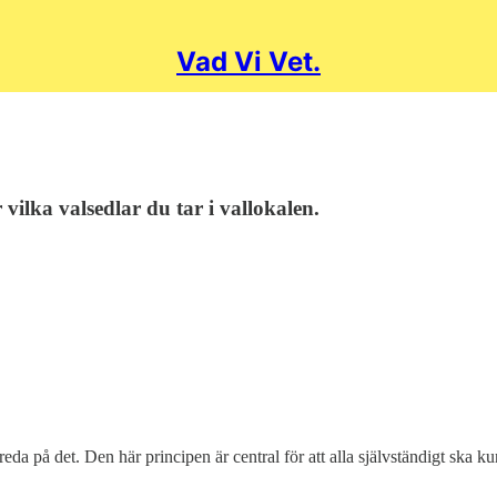
Vad Vi Vet.
vilka valsedlar du tar i vallokalen.
eda på det. Den här principen är central för att alla självständigt ska k