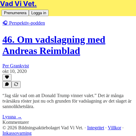
Vad Vi Vet.
Prenumerera
Logga in
🎧 Perspektiv-podden
46. Om vadslagning med
Andreas Reimblad
Per Grankvist
okt 10, 2020
“Jag slår vad om att Donald Trump vinner valet.” Det är många
tvärsäkra röster just nu och grunden för vadslagning av det slaget är
sannolikhetslära.
Lyssna →
Kommentarer
© 2026 Bildningsaktiebolaget Vad Vi Vet.
·
Integritet
∙
Villkor
∙
Inkassovarning