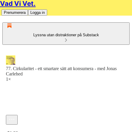
Vad Vi Vet.
Prenumerera
Logga in
Lyssna utan distraktioner på Substack
77. Cirkularitet - ett smartare sätt att konsumera - med Jonas
Carlehed
1×
Aktuell tid: 0:00 / Total tid: -51:30