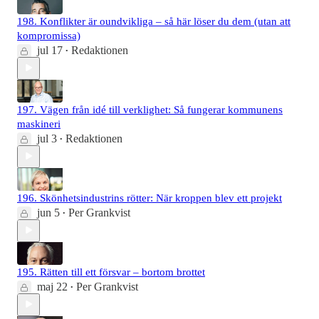
198. Konflikter är oundvikliga – så här löser du dem (utan att
kompromissa)
jul 17
Redaktionen
•
197. Vägen från idé till verklighet: Så fungerar kommunens
maskineri
jul 3
Redaktionen
•
196. Skönhetsindustrins rötter: När kroppen blev ett projekt
jun 5
Per Grankvist
•
195. Rätten till ett försvar – bortom brottet
maj 22
Per Grankvist
•