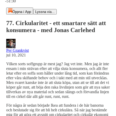
-51:30
Öppna i App
Lyssna via...
77. Cirkularitet - ett smartare sätt att
konsumera - med Jonas Carlehed
Per Grankvist
jul 10, 2021
Vilken sorts soffgrupp är mest jag? Jag vet inte. Men jag är inte
ensam i min strävan efter att vilja sluta konsumera, och allt fler
letar efter en soffa som håller under lång tid, som kan förändras
efter våra skiftande behov och i takt med att min stil utvecklas.
Men svaret kanske inte är att sluta köpa, utan att se till att det vi
köper går runt, att böja den raka livslinjen som gör att nya saker
tillverkas av nya material och sedan slängs och förvandla linjen
till en cirkel där allt går runt, runt, runt.
För några år sedan började Ikea att fundera i de här banorna
och beslutade sig för att bli helt cirkulära. Så när jag bestämde
mig för att göra ett avsnitt om cirkularitet och cirkulär ekonomi