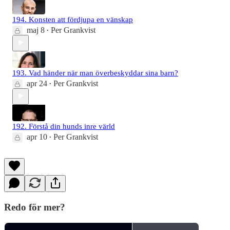
194. Konsten att fördjupa en vänskap
maj 8
Per Grankvist
•
193. Vad händer när man överbeskyddar sina barn?
apr 24
Per Grankvist
•
192. Förstå din hunds inre värld
apr 10
Per Grankvist
•
Redo för mer?