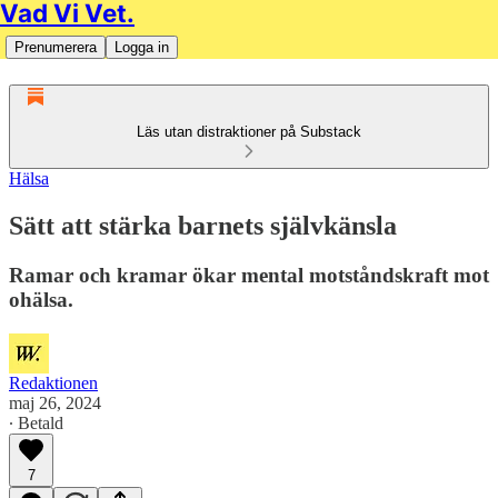
Vad Vi Vet.
Prenumerera
Logga in
Läs utan distraktioner på Substack
Hälsa
Sätt att stärka barnets självkänsla
Ramar och kramar ökar mental motståndskraft mot
ohälsa.
Redaktionen
maj 26, 2024
∙ Betald
7