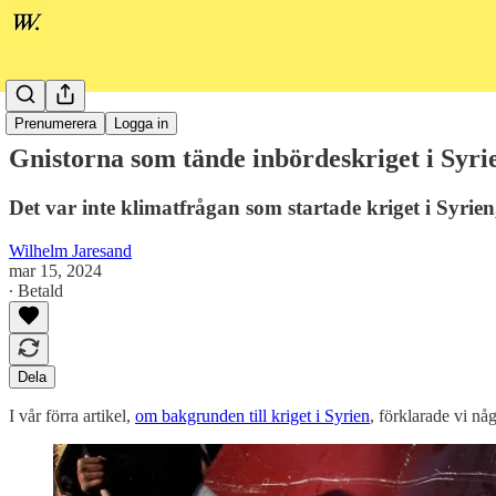
Politik
Prenumerera
Logga in
Gnistorna som tände inbördeskriget i Syri
Det var inte klimatfrågan som startade kriget i Syrie
Wilhelm Jaresand
mar 15, 2024
∙ Betald
Dela
I vår förra artikel,
om bakgrunden till kriget i Syrien
, förklarade vi någ