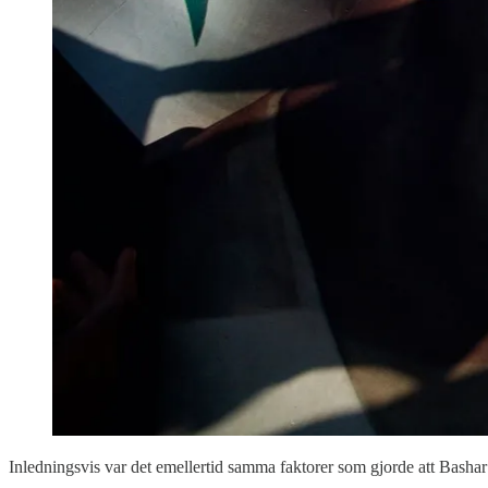
Inledningsvis var det emellertid samma faktorer som gjorde att Basha