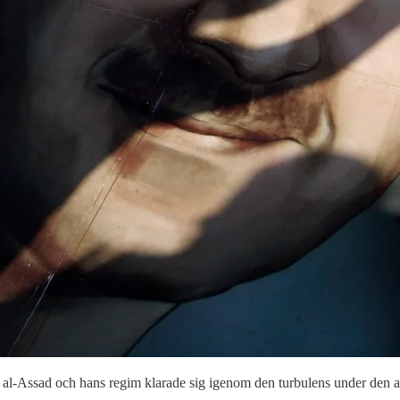
r al-Assad och hans regim klarade sig igenom den turbulens under den a