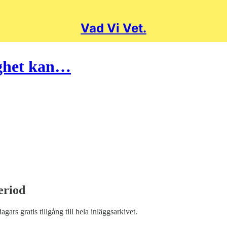
Vad Vi Vet.
ighet kan…
eriod
dagars gratis tillgång till hela inläggsarkivet.