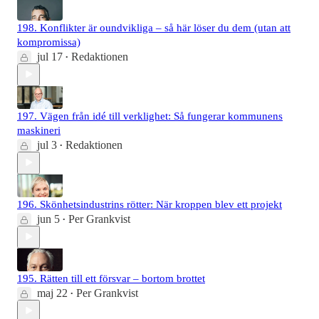
198. Konflikter är oundvikliga – så här löser du dem (utan att
kompromissa)
jul 17
Redaktionen
•
197. Vägen från idé till verklighet: Så fungerar kommunens
maskineri
jul 3
Redaktionen
•
196. Skönhetsindustrins rötter: När kroppen blev ett projekt
jun 5
Per Grankvist
•
195. Rätten till ett försvar – bortom brottet
maj 22
Per Grankvist
•