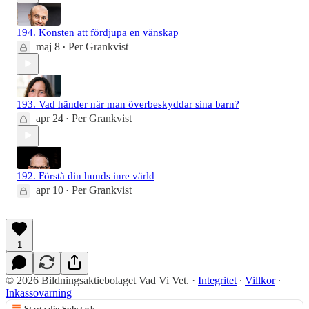
194. Konsten att fördjupa en vänskap
maj 8
Per Grankvist
•
193. Vad händer när man överbeskyddar sina barn?
apr 24
Per Grankvist
•
192. Förstå din hunds inre värld
apr 10
Per Grankvist
•
1
© 2026 Bildningsaktiebolaget Vad Vi Vet.
·
Integritet
∙
Villkor
∙
Inkassovarning
Starta din Substack