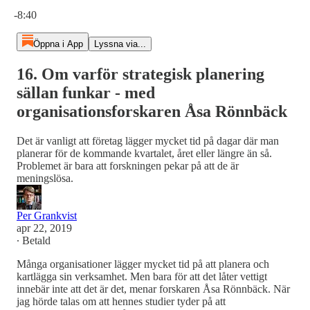
Aktuell tid: 0:00 / Total tid: -8:40
-8:40
Öppna i App
Lyssna via...
16. Om varför strategisk planering
sällan funkar - med
organisationsforskaren Åsa Rönnbäck
Det är vanligt att företag lägger mycket tid på dagar där man
planerar för de kommande kvartalet, året eller längre än så.
Problemet är bara att forskningen pekar på att de är
meningslösa.
Per Grankvist
apr 22, 2019
∙ Betald
Många organisationer lägger mycket tid på att planera och
kartlägga sin verksamhet. Men bara för att det låter vettigt
innebär inte att det är det, menar forskaren Åsa Rönnbäck. När
jag hörde talas om att hennes studier tyder på att