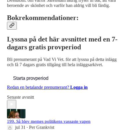
Dessutom: om varför Sarenstam aldrig fryser in bär, att vara
beroende av skönhet och varför han aldrig vill bli färdig.
Bokrekommendationer
:
Lyssna på det här avsnittet med en 7-
dagars gratis provperiod
Bli prenumerant på
Vad Vi Vet.
för att lyssna på detta inlägg
och få 7 dagars gratis tillgång till hela inläggsarkivet.
Starta provperiod
Redan en betalande prenumerant?
Logga in
Senaste avsnitt
199. Så blev memes politikens vassaste vapen
jul 31
Per Grankvist
•