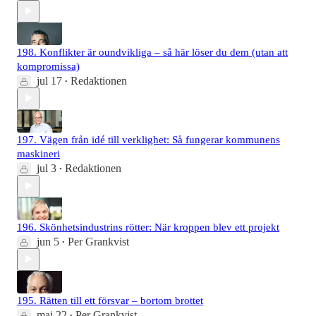
198. Konflikter är oundvikliga – så här löser du dem (utan att
kompromissa)
jul 17
Redaktionen
•
197. Vägen från idé till verklighet: Så fungerar kommunens
maskineri
jul 3
Redaktionen
•
196. Skönhetsindustrins rötter: När kroppen blev ett projekt
jun 5
Per Grankvist
•
195. Rätten till ett försvar – bortom brottet
maj 22
Per Grankvist
•