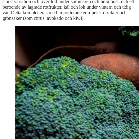
störst variation och överflöd under sommaren och tidig höst, och ett
beroende av lagrade rotfrukter, kål och lök under vintern och tidig
vår. Detta kompletteras med importerade europeiska frukter och
grönsaker (som citrus, avokado och kiwi).