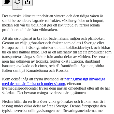
2
Det svenska klimatet innebär att vintern och den tidiga våren är
starkt beroende av lagrade rotfrukter, växthusgrödor och import,
medan sen vår till tidig höst ger ett rikt utbud av färska lokala
produkter och bär från vildmarken.
Att äta säsongsmat är bra för både hälsan, miljön och plånboken.
Genom att välja grönsaker och frukter som odlats i Sverige eller
Europa och är i säsong, minskar du ditt koldioxidavtryck och bidrar
till en mer hållbar miljö. Det är ett alternativ till att äta produkter som
transporteras långa sträckor från andra delar av världen. De senaste
åren har odlingen av tropiska frukter ökat i Europa, däribland
bananer, avokado och citrus, och då framförallt i Spanien, södra
Italien samt på Kanarieöarna och Korsika.
Kom också ihåg att frysta livsmedel är
näringsmässigt likvärdiga
med de som är färska och under säsong
, eftersom
livsmedelsproducenter fryser dem nästan omedelbart efter att de har
skördats. Det bevarar många av dessa näringsämnen.
Nedan hittar du en lista över vilka grönsaker och frukter som är i
säsong under olika delar av året i Sverige. Denna återspeglar den
typiska svenska odlingssäsongen och förvaringsmetoderna, med