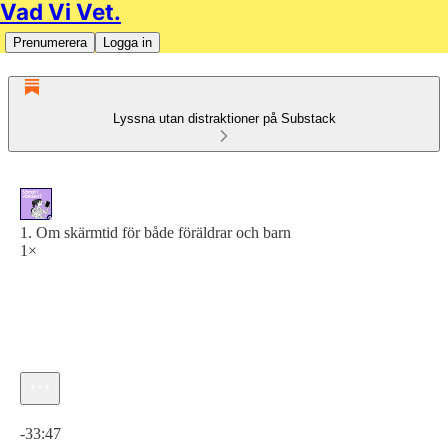
Vad Vi Vet.
Prenumerera
Logga in
Lyssna utan distraktioner på Substack
1. Om skärmtid för både föräldrar och barn
1×
Aktuell tid: 0:00 / Total tid: -33:47
-33:47