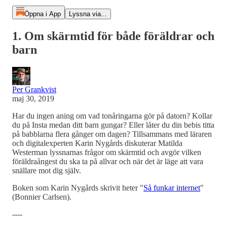
Öppna i App
Lyssna via...
1. Om skärmtid för både föräldrar och
barn
Per Grankvist
maj 30, 2019
Har du ingen aning om vad tonåringarna gör på datorn? Kollar
du på Insta medan ditt barn gungar? Eller låter du din bebis titta
på babblarna flera gånger om dagen? Tillsammans med läraren
och digitalexperten Karin Nygårds diskuterar Matilda
Westerman lyssnarnas frågor om skärmtid och avgör vilken
föräldraångest du ska ta på allvar och när det är läge att vara
snällare mot dig själv.
Boken som Karin Nygårds skrivit heter "
Så funkar internet
"
(Bonnier Carlsen).
----