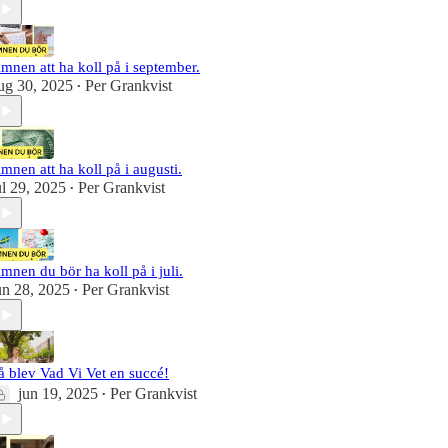
mnen att ha koll på i september.
ug 30, 2025
Per Grankvist
•
mnen att ha koll på i augusti.
ul 29, 2025
Per Grankvist
•
mnen du bör ha koll på i juli.
un 28, 2025
Per Grankvist
•
å blev Vad Vi Vet en succé!
jun 19, 2025
Per Grankvist
•