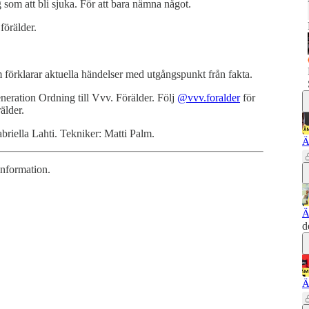
 som att bli sjuka. För att bara nämna något.
förälder.
förklarar aktuella händelser med utgångspunkt från fakta.
neration Ordning till Vvv. Förälder. Följ
@vvv.foralder
för
älder.
riella Lahti. Tekniker: Matti Palm.
Ä
information.
Ä
d
Ä