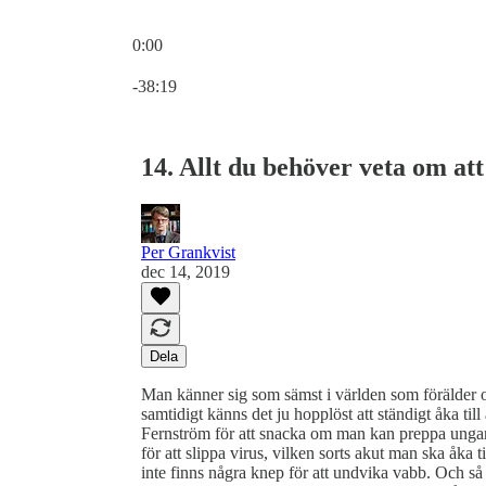
0:00
Aktuell tid: 0:00 / Total tid: -38:19
-38:19
14. Allt du behöver veta om at
Per Grankvist
dec 14, 2019
Dela
Man känner sig som sämst i världen som förälder 
samtidigt känns det ju hopplöst att ständigt åka t
Fernström för att snacka om man kan preppa unga
för att slippa virus, vilken sorts akut man ska åka t
inte finns några knep för att undvika vabb. Och s