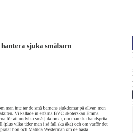
t hantera sjuka småbarn
om man inte tar de små barnens sjukdomar på allvar, men
ill akuten. Vi kallade in erfarna BVC-sköterskan Emma
rna för att undvika småsjukdomar, om man ska handsprita
ill (plus vilka tider man i så fall ska åka) och om varför det
å pratar hon och Matilda Westerman om de bästa