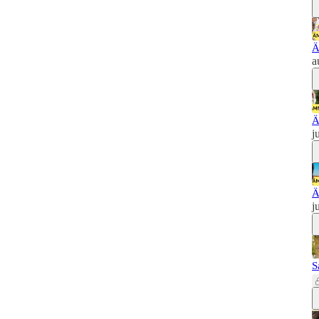
Ä
a
Ä
j
Ä
j
S