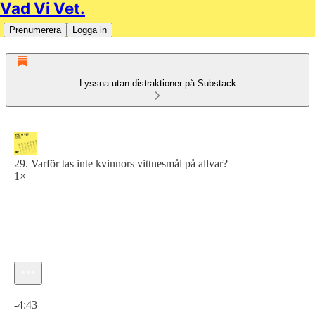
Vad Vi Vet.
Prenumerera
Logga in
Lyssna utan distraktioner på Substack
29. Varför tas inte kvinnors vittnesmål på allvar?
1×
Aktuell tid: 0:00 / Total tid: -4:43
-4:43