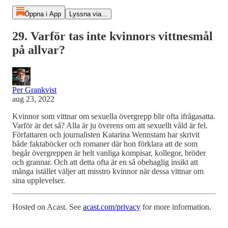
Öppna i App
Lyssna via...
29. Varför tas inte kvinnors vittnesmål
på allvar?
Per Grankvist
aug 23, 2022
Kvinnor som vittnar om sexuella övergrepp blir ofta ifrågasatta.
Varför är det så? Alla är ju överens om att sexuellt våld är fel.
Författaren och journalisten Katarina Wennstam har skrivit
både faktaböcker och romaner där hon förklara att de som
begår övergreppen är helt vanliga kompisar, kollegor, bröder
och grannar. Och att detta ofta är en så obehaglig insikt att
många istället väljer att misstro kvinnor när dessa vittnar om
sina upplevelser.
Hosted on Acast. See
acast.com/privacy
for more information.