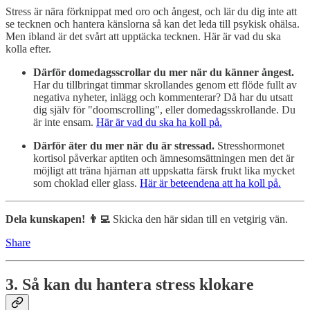
Stress är nära förknippat med oro och ångest, och lär du dig inte att
se tecknen och hantera känslorna så kan det leda till psykisk ohälsa.
Men ibland är det svårt att upptäcka tecknen. Här är vad du ska
kolla efter.
Därför domedagsscrollar du mer när du känner ångest.
Har du tillbringat timmar skrollandes genom ett flöde fullt av
negativa nyheter, inlägg och kommenterar? Då har du utsatt
dig själv för "doomscrolling", eller domedagsskrollande. Du
är inte ensam.
Här är vad du ska ha koll på.
Därför äter du mer när du är stressad.
Stresshormonet
kortisol påverkar aptiten och ämnesomsättningen men det är
möjligt att träna hjärnan att uppskatta färsk frukt lika mycket
som choklad eller glass.
Här är beteendena att ha koll på.
Dela kunskapen! 👨‍💻
Skicka den här sidan till en vetgirig vän.
Share
3. Så kan du hantera stress klokare