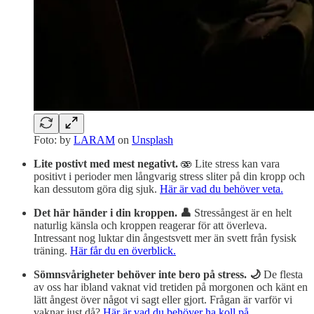
Foto: by
LARAM
on
Unsplash
Lite postivt med mest negativt.
🫨 Lite stress kan vara
positivt i perioder men långvarig stress sliter på din kropp och
kan dessutom göra dig sjuk.
Här är vad du behöver veta.
Det här händer i din kroppen. 👤
Stressångest är en helt
naturlig känsla och kroppen reagerar för att överleva.
Intressant nog luktar din ångestsvett mer än svett från fysisk
träning.
Här får du en överblick.
Sömnsvårigheter behöver inte bero på stress. 🌙
De flesta
av oss har ibland vaknat vid tretiden på morgonen och känt en
lätt ångest över något vi sagt eller gjort. Frågan är varför vi
vaknar just då?
Här är vad du behöver ha koll på.