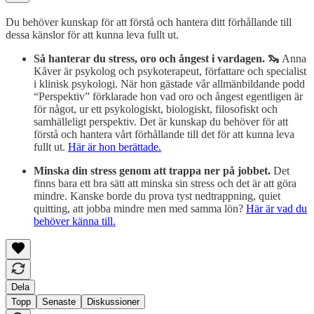
Du behöver kunskap för att förstå och hantera ditt förhållande till
dessa känslor för att kunna leva fullt ut.
Så hanterar du stress, oro och ångest i vardagen. 🦦
Anna
Kåver är psykolog och psykoterapeut, författare och specialist
i klinisk psykologi. När hon gästade vår allmänbildande podd
“Perspektiv” förklarade hon vad oro och ångest egentligen är
för något, ur ett psykologiskt, biologiskt, filosofiskt och
samhälleligt perspektiv. Det är kunskap du behöver för att
förstå och hantera vårt förhållande till det för att kunna leva
fullt ut.
Här är hon berättade.
Minska din stress genom att trappa ner på jobbet.
Det
finns bara ett bra sätt att minska sin stress och det är att göra
mindre. Kanske borde du prova tyst nedtrappning, quiet
quitting, att jobba mindre men med samma lön?
Här är vad du
behöver känna till.
Dela
Topp
Senaste
Diskussioner